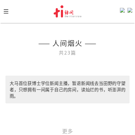
Skip
to
content
—— 人间烟火 ——
共23篇
大马首位获博士学位新闻主播，暂退新闻线去当田野的守望
者，只想拥有一间属于自己的房间，读灿烂的书，听澎湃的
雨。
更多