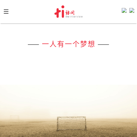
Skip
to
content
——
一人有一个梦想
——