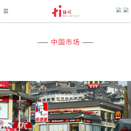
Skip
to
content
——
中国市场
——