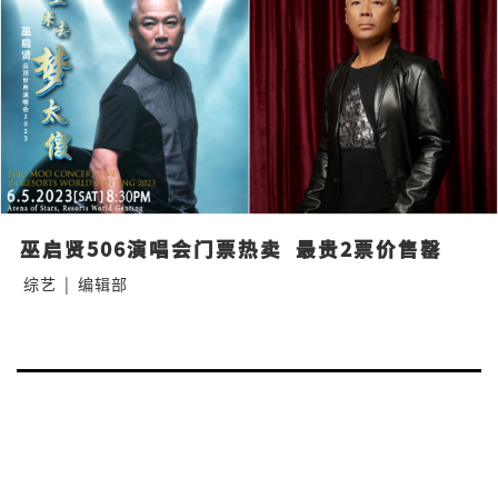
巫启贤506演唱会门票热卖  最贵2票价售罄
综艺
|
编辑部
Posts
Nex
navigation
pa