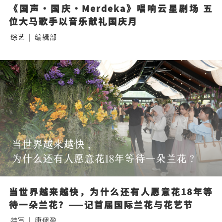
《国声·国庆·Merdeka》唱响云星剧场 五
位大马歌手以音乐献礼国庆月
综艺
|
编辑部
当世界越来越快，为什么还有人愿意花18年等
待一朵兰花？——记首届国际兰花与花艺节
特写
|
康偲盈