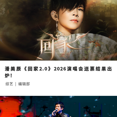
潘美辰《回家2.0》2026演唱会送票结果出
炉！
综艺
|
编辑部