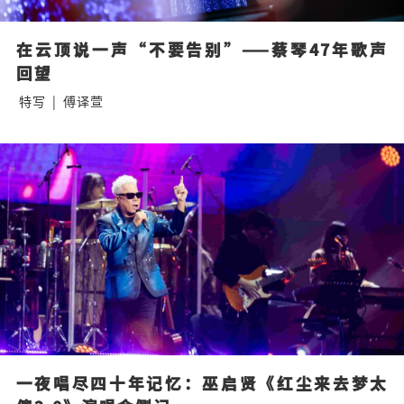
在云顶说一声“不要告别”——蔡琴47年歌声
回望
特写
|
傅译萱
一夜唱尽四十年记忆：巫启贤《红尘来去梦太