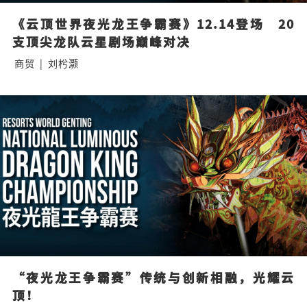
《云顶世界夜光龙王争霸赛》12.14登场　20
支顶尖龙队云星剧场巅峰对决
商贸
|
刘枍灏
“夜光龙王争霸赛”传统与创新相融，光耀云
顶！