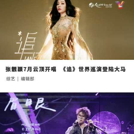
张靓颖7月云顶开唱  《追》世界巡演登陆大马
综艺
|
编辑部