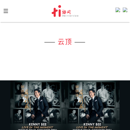
Skip
to
content
——
云顶
——