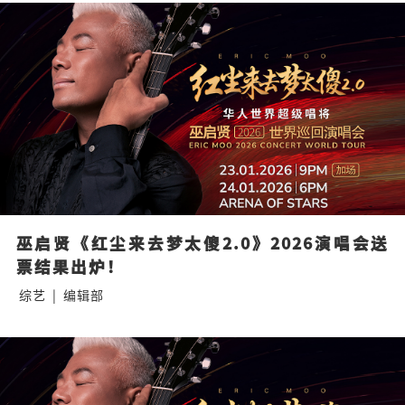
巫启贤《红尘来去梦太傻2.0》2026演唱会送
票结果出炉！
综艺
|
编辑部