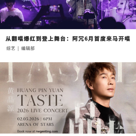
从翻唱爆红到登上舞台：阿冗6月首度来马开唱
综艺
|
编辑部