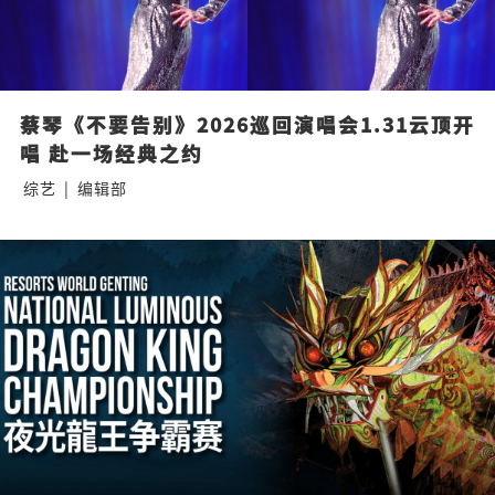
蔡琴《不要告别》2026巡回演唱会1.31云顶开
唱 赴一场经典之约
综艺
|
编辑部