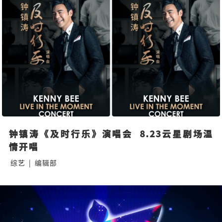
钟镇涛《及时行乐》演唱会  8.23云星剧场温
情开唱
综艺
|
编辑部