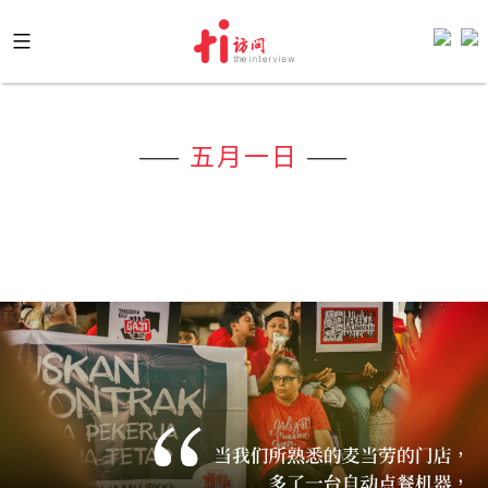
Skip
to
content
——
五月一日
——