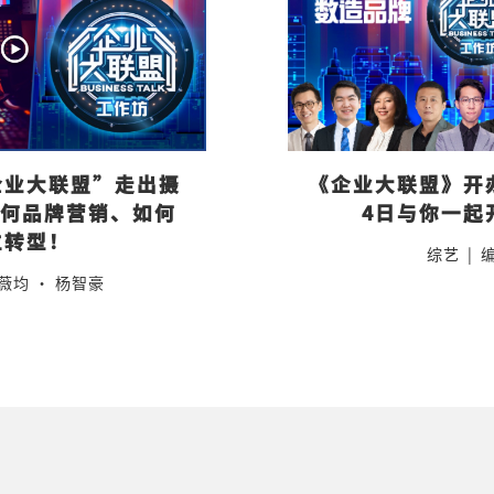
企业大联盟”走出摄
《企业大联盟》开办工
如何品牌营销、如何
4日与你一起
位转型！
综艺
|
薇均 · 杨智豪