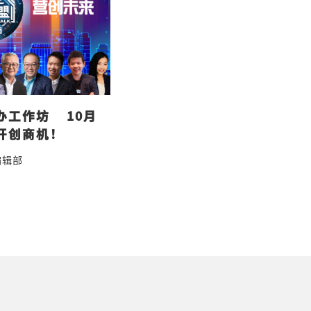
作坊    10月
开创商机！
编辑部