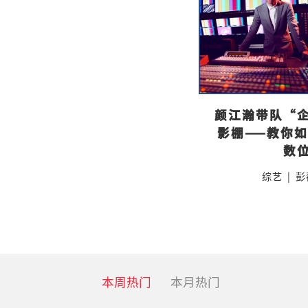
颜江瀚带队“
影棚——教你
数
综艺
|
彭
本周热门
本月热门