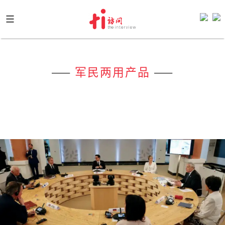
Skip
to
content
——
军民两用产品
——