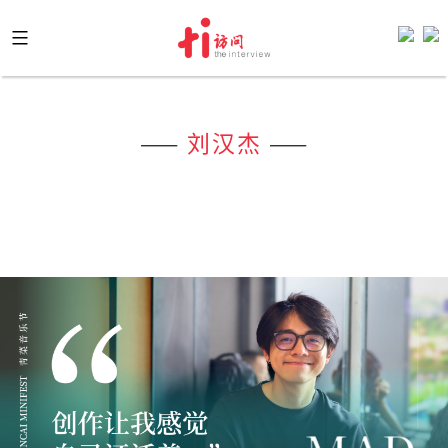
Skip
to
content
——
刘汉杰
——