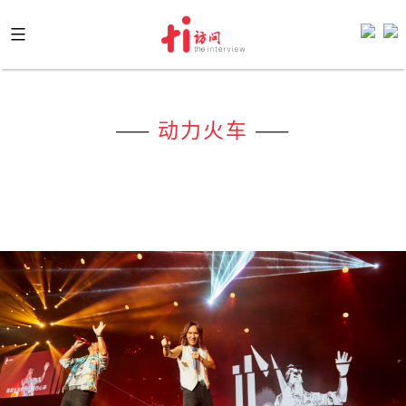
Skip
to
content
——
动力火车
——