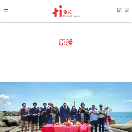
Skip
to
content
——
原腾
——