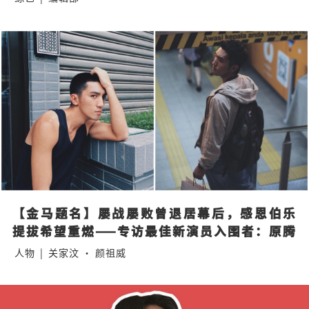
【金马题名】屡战屡败曾退居幕后，感恩伯乐
提拔希望重燃——专访最佳新演员入围者：原腾
人物
|
关家汶 · 颜祖威