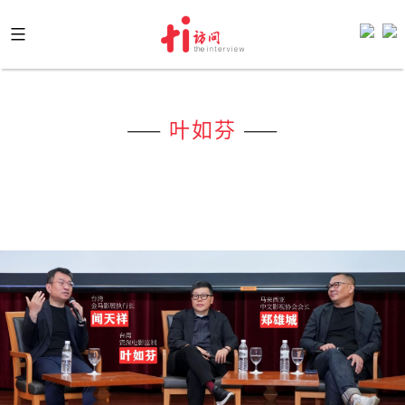
Skip
to
content
——
叶如芬
——