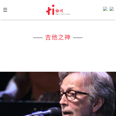
Skip
to
content
——
吉他之神
——