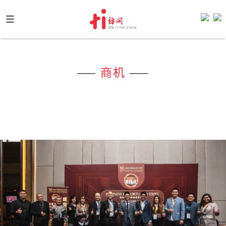
Skip
to
content
——
商机
——