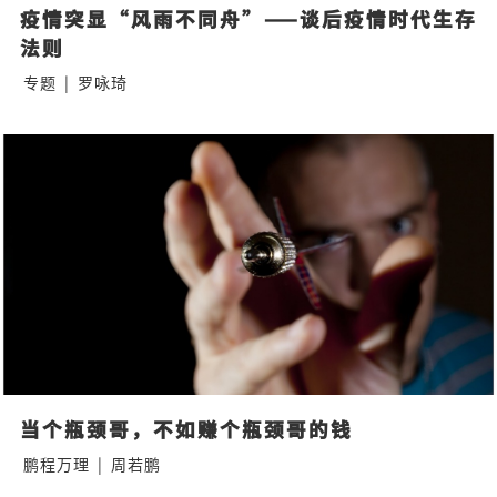
疫情突显“风雨不同舟”——谈后疫情时代生存
法则
专题
|
罗咏琦
当个瓶颈哥，不如赚个瓶颈哥的钱
鹏程万理
|
周若鹏