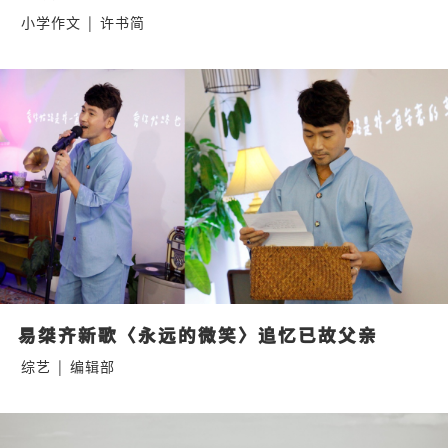
小学作文
|
许书简
易桀齐新歌〈永远的微笑〉追忆已故父亲
综艺
|
编辑部