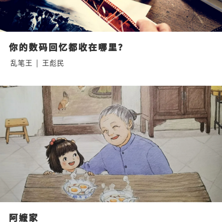
你的数码回忆都收在哪里？
乱笔王
|
王彪民
阿嬷家