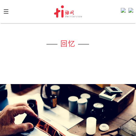
Skip
to
content
——
回忆
——