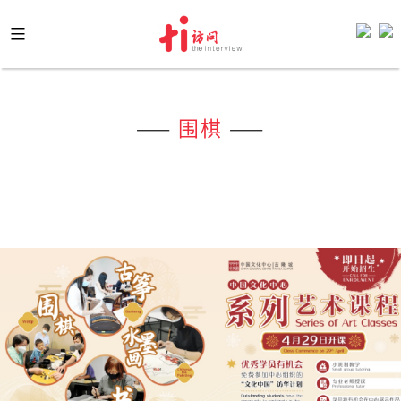
Skip
to
content
——
围棋
——