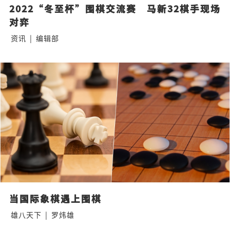
2022“冬至杯”围棋交流赛　马新32棋手现场
对弈
资讯
|
编辑部
当国际象棋遇上围棋
雄八天下
|
罗炜雄