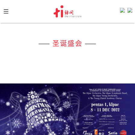
Skip
to
content
——
圣诞盛会
——