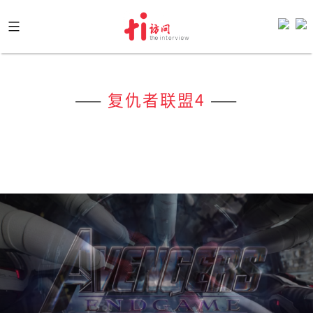
Skip
to
content
——
复仇者联盟4
——