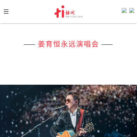
Skip
to
content
——
姜育恒永远演唱会
——