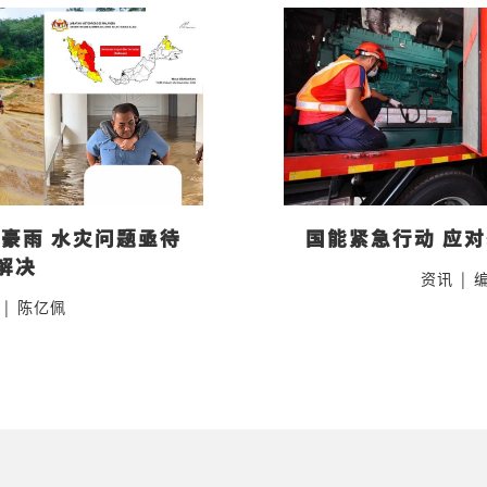
豪雨 水灾问题亟待
国能紧急行动 应
解决
资讯
|
|
陈亿佩