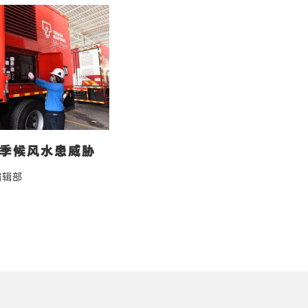
对季候风水患威胁
编辑部