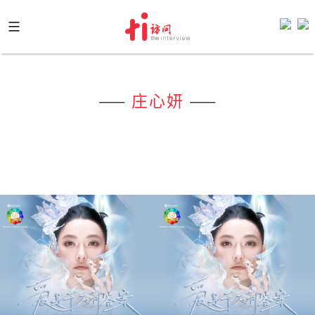
Skip
to
content
——
庄心妍
——