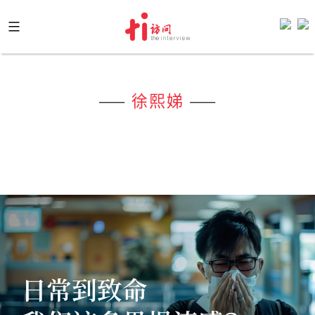
Skip
to
content
——
徐熙娣
——