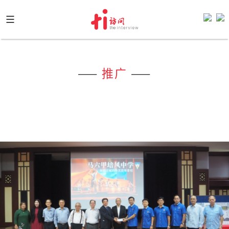
Skip
to
content
——
推广
——