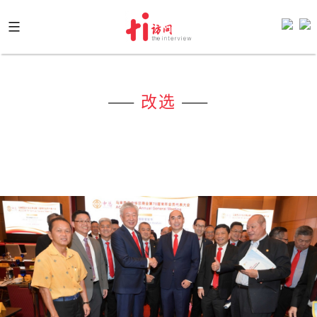
Skip
to
content
——
改选
——