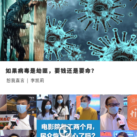
如果病毒是劫匪，要钱还是要命？
恕我直言
|
李凯莉