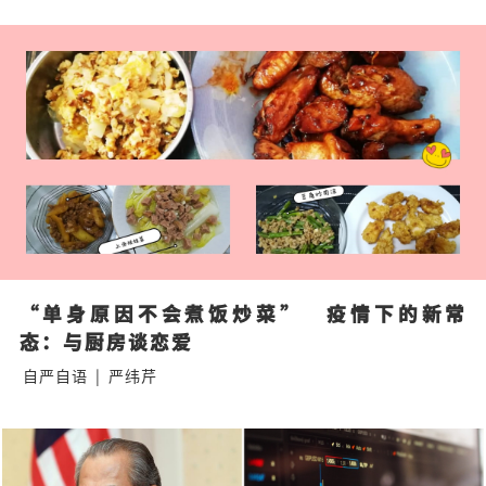
“单身原因不会煮饭炒菜”   疫情下的新常
态：与厨房谈恋爱
自严自语
|
严纬芹