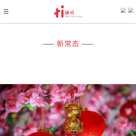
Skip
to
content
——
新常态
——