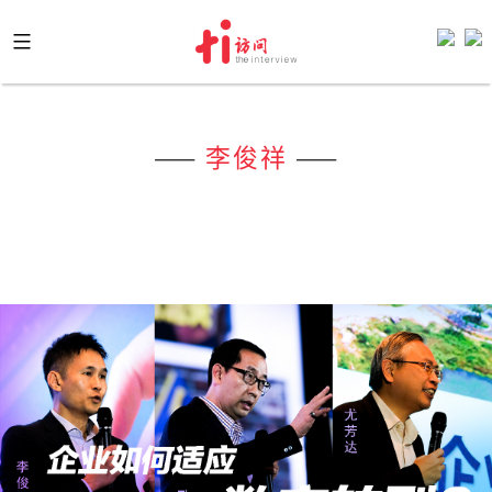
Skip
to
content
——
李俊祥
——