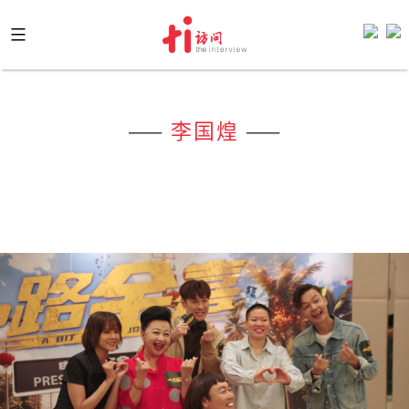
Skip
to
content
——
李国煌
——