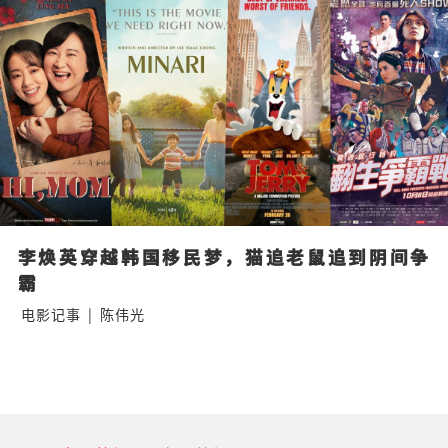
李焕英穿越韩国移民梦，猫追老鼠追到阴间争
霸
电影记事
|
陈伟光