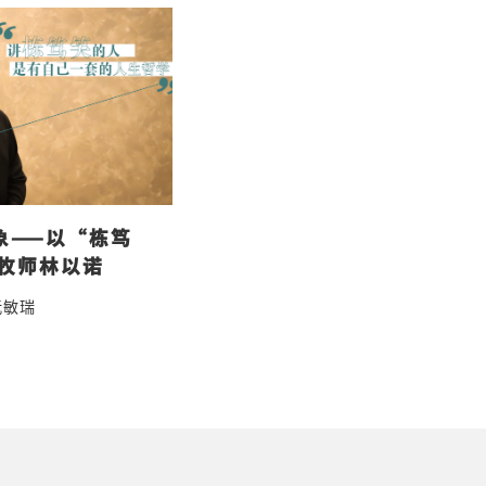
象——以“栋笃
牧师林以诺
阮敏瑞