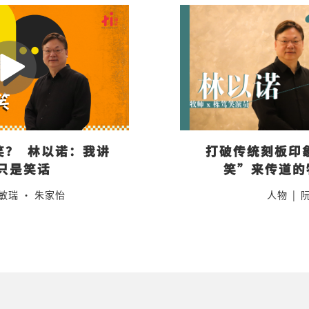
？  林以诺：我讲
打破传统刻板印
只是笑话
笑”来传道的
敏瑞 · 朱家怡
人物
|