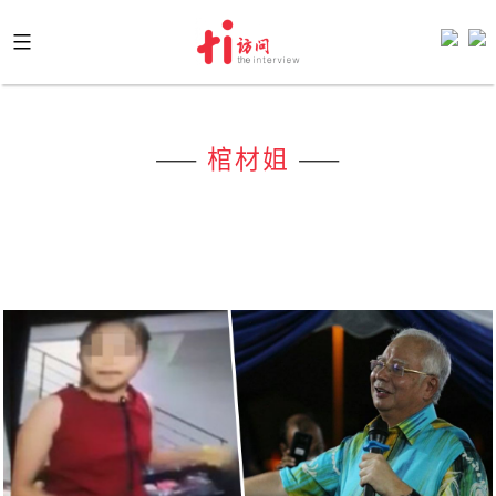
Skip
to
content
——
棺材姐
——