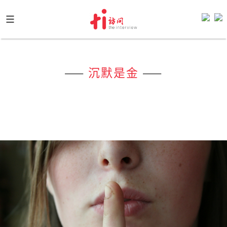
Skip
to
content
——
沉默是金
——