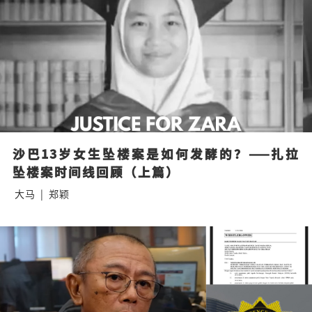
沙巴13岁女生坠楼案是如何发酵的？——扎拉
坠楼案时间线回顾（上篇）
大马
|
郑颖