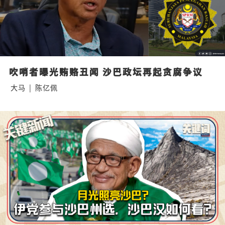
吹哨者曝光贿赂丑闻 沙巴政坛再起贪腐争议
大马
|
陈亿佩