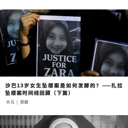
沙巴13岁女生坠楼案是如何发酵的？——扎拉
坠楼案时间线回顾（下篇）
大马
|
郑颖