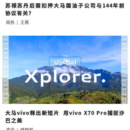
苏禄苏丹后裔扣押大马国油子公司与144年前
协议有关？
网热
|
王茜
大马vivo释出新短片  用vivo X70 Pro捕捉沙
巴之美
资讯
|
编辑部