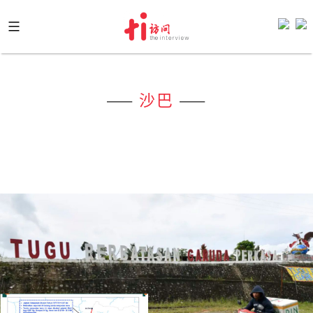
Skip
to
content
——
沙巴
——