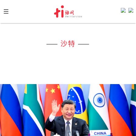
Skip
to
content
——
沙特
——