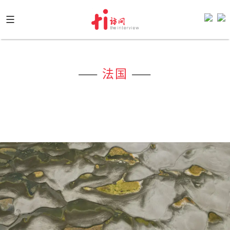
Skip
to
content
——
法国
——