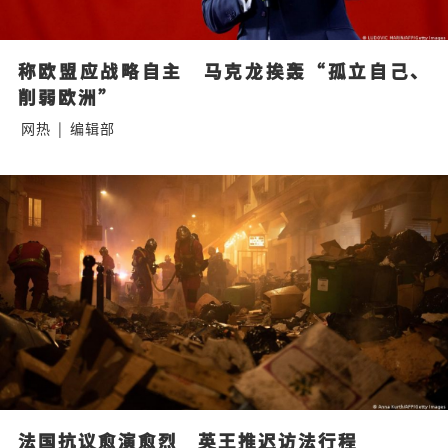
称欧盟应战略自主　马克龙挨轰“孤立自己、
削弱欧洲”
网热
|
编辑部
法国抗议愈演愈烈　英王推迟访法行程