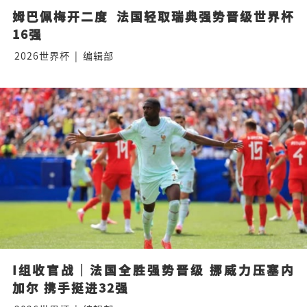
姆巴佩梅开二度  法国轻取瑞典强势晋级世界杯
16强
2026世界杯
|
编辑部
I组收官战｜法国全胜强势晋级 挪威力压塞内
加尔 携手挺进32强