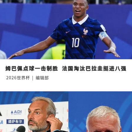
姆巴佩点球一击制胜  法国淘汰巴拉圭挺进八强
2026世界杯
|
编辑部