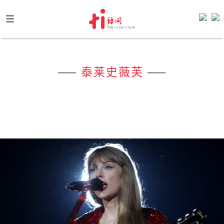
Skip
to
content
——
泰莱史薇芙
——