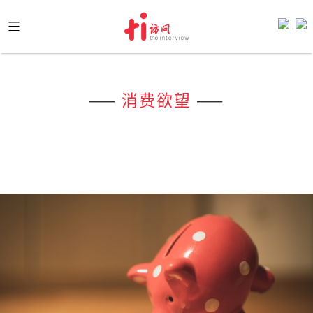
Skip
to
content
——
消费欲望
——