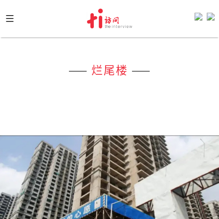
Skip
to
content
——
烂尾楼
——