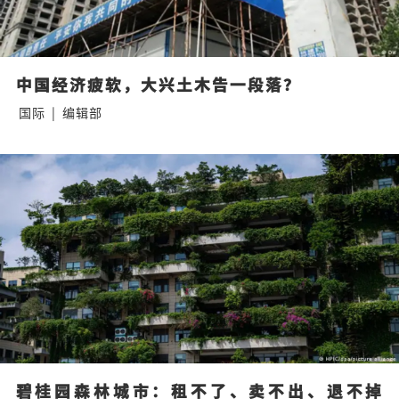
中国经济疲软，大兴土木告一段落？
国际
|
编辑部
碧桂园森林城市：租不了、卖不出、退不掉