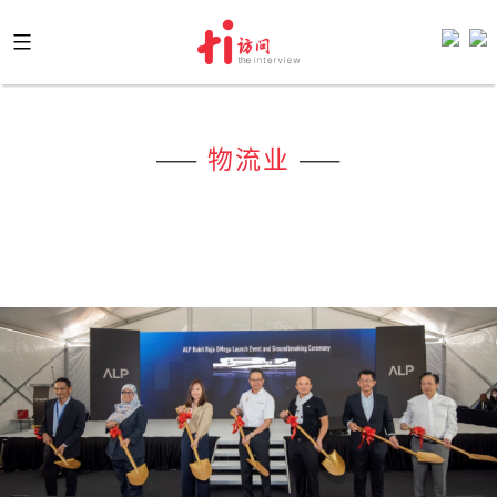
Skip
to
content
——
物流业
——