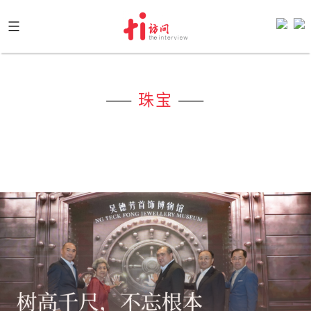
Skip
to
content
——
珠宝
——