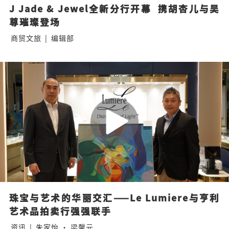
J Jade & Jewel全新分行开幕  携胡杏儿与吴
尊璀璨登场
商贸文旅
|
编辑部
珠宝与艺术的华丽交汇——Le Lumiere与亨利
艺术品拍卖行强强联手
资讯
|
朱家怡 · 梁馨元