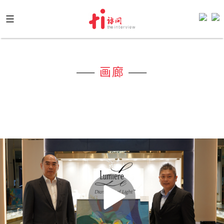
Skip
to
content
——
画廊
——