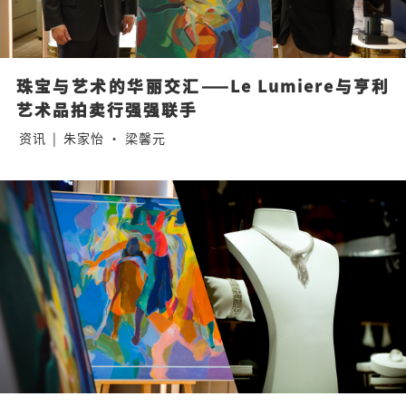
珠宝与艺术的华丽交汇——Le Lumiere与亨利
艺术品拍卖行强强联手
资讯
|
朱家怡 · 梁馨元