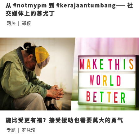
从#notmypm到#kerajaantumbang——社
交媒体上的慕尤丁
网热
|
郑颖
施比受更有福？接受援助也需要莫大的勇气
专题
|
罗咏琦