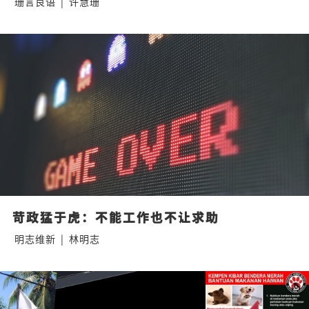
珊言良语
|
许慧珊
苛政猛于虎：不能工作也不让求助
明志维新
|
林明志