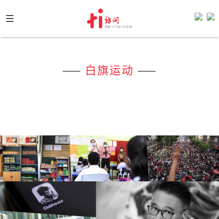
Skip
to
content
——
白旗运动
——