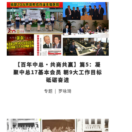
【百年中总·共商共赢】篇5：凝
聚中总17基本会员 朝9大工作目标
砥砺奋进
专题
|
罗咏琦