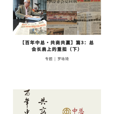
【百年中总·共商共赢】篇3：总
会长肩上的重担（下）
专题
|
罗咏琦