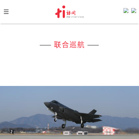
Skip
to
content
——
联合巡航
——