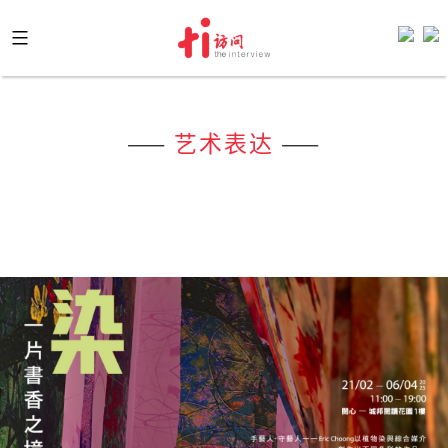
Skip
to
content
——
艺术表达
——