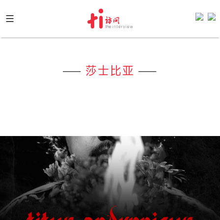
Skip
to
content
——
莎士比亚
——