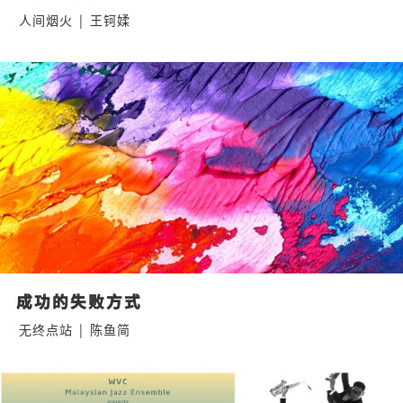
人间烟火
|
王钶媃
成功的失败方式
无终点站
|
陈鱼简