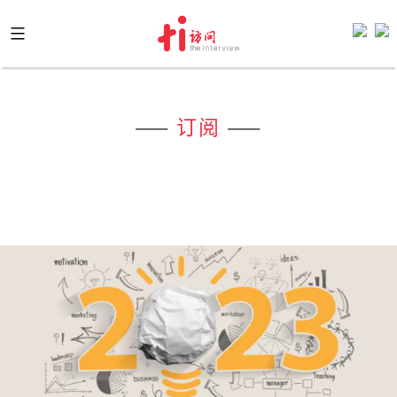
Skip
to
content
——
订阅
——