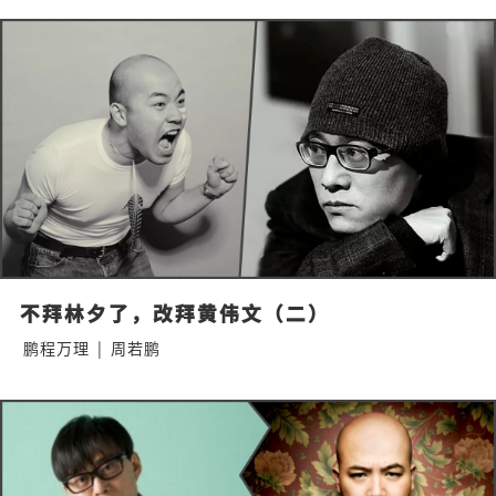
不拜林夕了，改拜黄伟文（二）
鹏程万理
|
周若鹏