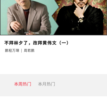
不拜林夕了，改拜黄伟文（一）
鹏程万理
|
周若鹏
本周热门
本月热门