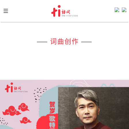
Skip
to
content
——
词曲创作
——