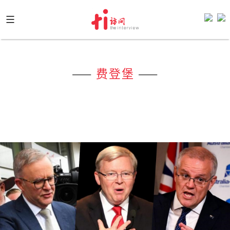
Skip
to
content
——
费登堡
——