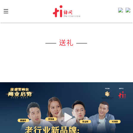
Skip
to
content
——
送礼
——