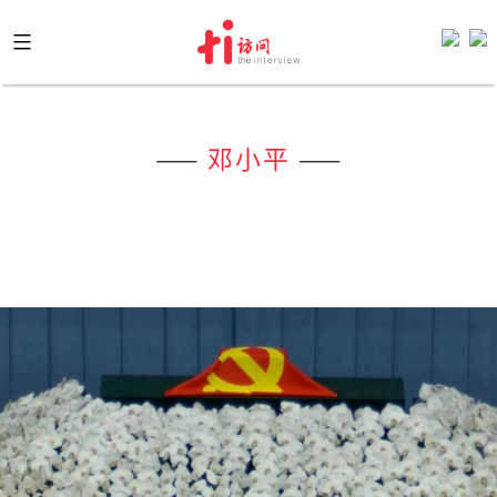
Skip
to
content
——
邓小平
——