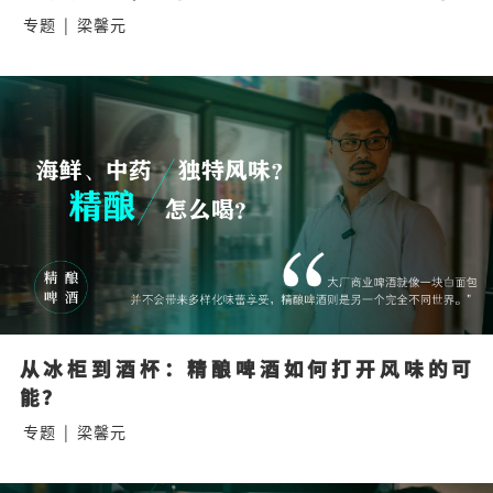
专题
|
梁馨元
从冰柜到酒杯：精酿啤酒如何打开风味的可
能？
专题
|
梁馨元