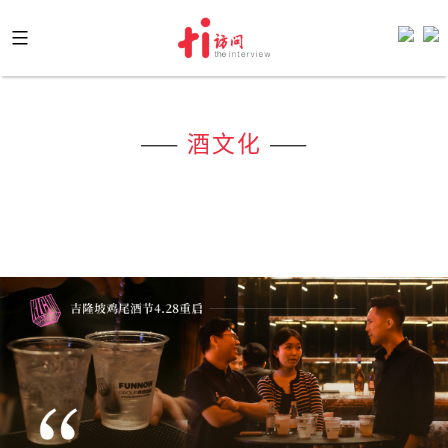
Skip
to
content
——
酒文化
——