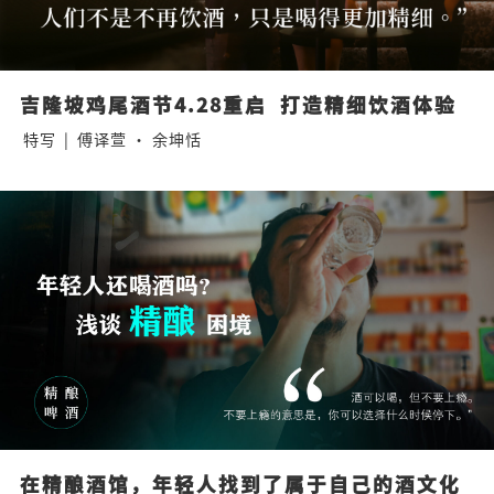
吉隆坡鸡尾酒节4.28重启  打造精细饮酒体验
特写
|
傅译萱 · 余坤恬
在精酿酒馆，年轻人找到了属于自己的酒文化