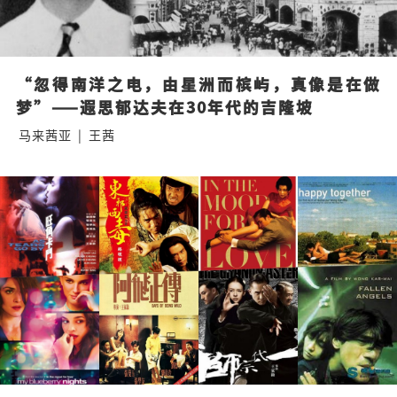
“忽得南洋之电，由星洲而槟屿，真像是在做
梦”——遐思郁达夫在30年代的吉隆坡
马来茜亚
|
王茜