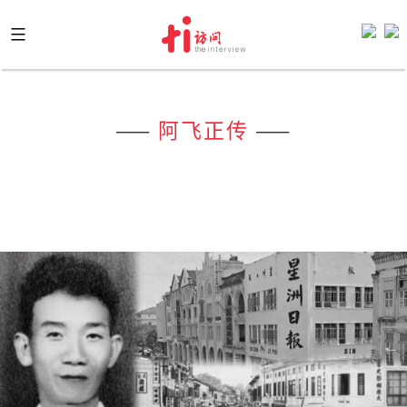
Skip
to
content
——
阿飞正传
——